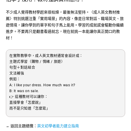
不少成人覺得教材學起來很枯燥，最後無法堅持。〈成人英文教材推
薦〉特別挑選注重「實用場景」的內容，像是日常對話、職場英文、旅
遊情境，讓你學到的單字和句子馬上能用。學習的成就感會驅動你繼續
進步。不要再只是翻書看過就忘，現在就挑一本能讓你真正開口的教
材！
在實際教學中，成人英文教材通常會設計成：
主題式學習（購物 / 情緒 / 旅遊）
句型＋對話結合
文法補強
例如：
A: I like your dress. How much was it?
B: It was on sale.
👉 這種教材可以讓你：
直接學會「怎麼說」
而不是只知道「怎麼寫」
← 返回主題總攬：
英文初學者能力建立指南