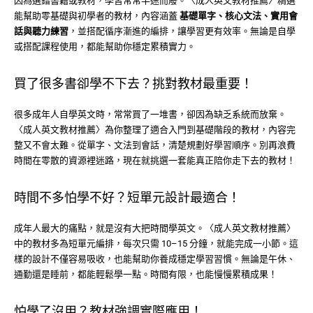
因為選錯書籍或教材，學習常常半途而廢。〈成人英文教材推薦〉精選
能幫助零基礎與初學者的教材，內容涵蓋
基礎單字、核心文法、實用會
話與聽力練習
，並搭配循序漸進的編排，讓學習更有效率。無論是自學
或搭配課程使用，都能幫助你穩定累積實力。
買了很多書卻學不下去？挑對教材最重要！
很多成年人自學英文時，常常買了一堆書，卻因為缺乏系統而放棄。
〈成人英文教材推薦〉為你整理了適合入門到基礎階段的教材，內容完
整又不會太難。從單字、文法到會話，清楚規劃好學習順序。別再浪費
時間在零散的資源裡迷路，現在就挑選一套能真正陪你走下去的教材！
時間不多怕學不好？短單元設計最適合！
成年人最大的痛點，就是沒有大把時間學英文。〈成人英文教材推薦〉
中的教材多為短單元編排，每次只需 10–15 分鐘，就能完成一小節。這
樣的設計不僅容易吸收，也能幫助你養成穩定學習習慣。無論是午休、
通勤還是睡前，都能輕鬆學一點。時間有限，也能慢慢累積成果！
怕學了沒用？教材強調實際應用！