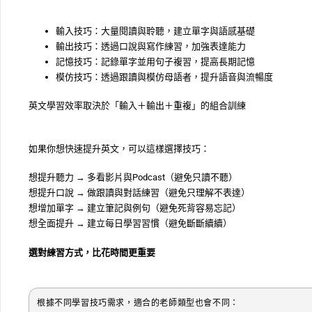
輸入技巧：大量閱讀與聆聽，建立單字與語感基礎
輸出技巧：透過口說與寫作練習，加強表達能力
記憶技巧：記錄單字並用句子複習，提高長期記憶
模仿技巧：透過跟讀與模仿母語者，提升語音與流暢度
英文學習效率取決於「輸入＋輸出＋重複」的組合訓練
如果你想快速提升英文，可以這樣選擇技巧：
想提升聽力 → 多看影片與Podcast（避免只讀不聽）
想提升口說 → 做跟讀與對話練習（避免只理解不表達）
想增加單字 → 建立筆記與例句（避免死背容易忘記）
想全面提升 → 建立每日學習習慣（避免斷斷續續）
選對練習方式，比花時間更重要
根據不同學習技巧需求，適合的老師類型也會不同：