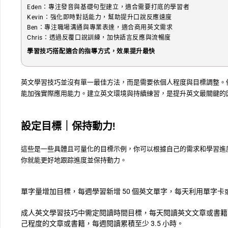
Eden：專注發音與基礎句型建立，適合需要打底的學習者
Kevin：強化即時對話能力，幫助提升口說反應速度
Ben：專注職場溝通與專業表達，適合商用英文需求
Chris：透過反覆口說訓練，加快語言反應與流暢度
學習技巧搭配適合的指導方式，效果提升最快
英文學習技巧並沒有單一最佳方法，而是需要依個人程度與目標調整。
能加強實際應用能力。建立英文環境與持續練習，是提升英文最關鍵的
設定目標｜保持動力!
這些是一些具體且可量化的目標示例，你可以根據自己的需求和學習進
你就能更好地跟踪進度並保持動力。
單字量增加目標，每週學習新增 50 個英文單字，每天利用單字卡或
成人英文學習技巧中需定閱讀時間目標，每天閱讀英文文章或書籍 
己程度的文章或書籍，每週閱讀累積至少 3.5 小時。