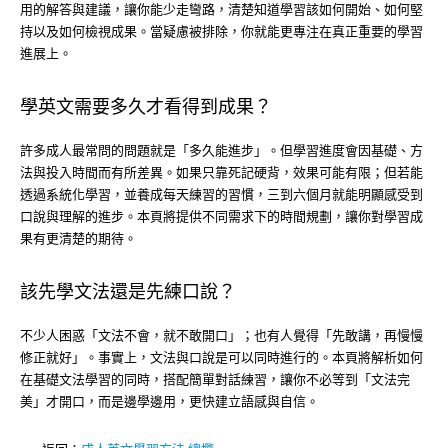
用的解答與建議，讓你能少走彎路，清楚知道學習該如何開始、如何堅
持以及如何檢視成果。當疑慮被排除，你就能更專注在真正重要的學習
進展上。
學英文需要多久才看得到成果？
許多成人最常問的問題就是「多久能進步」。但學習進度會因基礎、方
法與投入時間而有所差異。如果只靠死記硬背，效果可能有限；但若能
透過系統化學習，並養成每天練習的習慣，三到六個月就能明顯感受到
口說與理解的進步。本頁將提供不同需求下的時間規劃，讓你對學習成
果有更清楚的期待。
該先學文法還是先練口說？
不少人困惑「文法不會，就不敢開口」；也有人覺得「先敢講，再慢慢
修正就好」。事實上，文法與口說是可以同時進行的。本頁將解析如何
在基礎文法學習的同時，搭配簡單對話練習，讓你不必等到「文法完
美」才開口，而是邊學邊用，更快建立語感與自信。