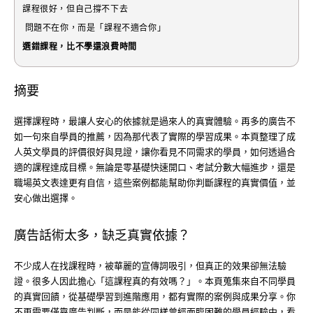
課程很好，但自己撐不下去
問題不在你，而是「課程不適合你」
選錯課程，比不學還浪費時間
摘要
選擇課程時，最讓人安心的依據就是過來人的真實體驗。再多的廣告不
如一句來自學員的推薦，因為那代表了實際的學習成果。本頁整理了成
人英文學員的評價很好與見證，讓你看見不同需求的學員，如何透過合
適的課程達成目標。無論是零基礎快速開口、考試分數大幅進步，還是
職場英文表達更有自信，這些案例都能幫助你判斷課程的真實價值，並
安心做出選擇。
廣告話術太多，缺乏真實依據？
不少成人在找課程時，被華麗的宣傳詞吸引，但真正的效果卻無法驗
證。很多人因此擔心「這課程真的有效嗎？」。本頁蒐集來自不同學員
的真實回饋，從基礎學習到進階應用，都有實際的案例與成果分享。你
不再需要僅靠廣告判斷，而是能從同樣曾經面臨困難的學員經驗中，看