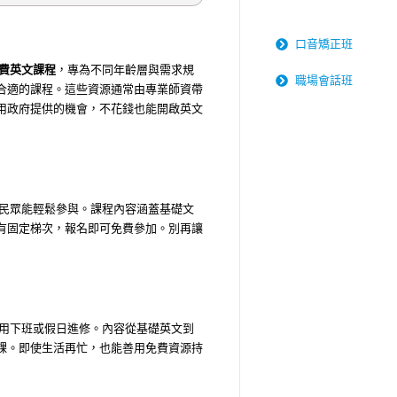
口音矯正班
費英文課程
，專為不同年齡層與需求規
職場會話班
合適的課程。這些資源通常由專業師資帶
用政府提供的機會，不花錢也能開啟英文
民眾能輕鬆參與。課程內容涵蓋基礎文
有固定梯次，報名即可免費參加。別再讓
用下班或假日進修。內容從基礎英文到
課。即使生活再忙，也能善用免費資源持