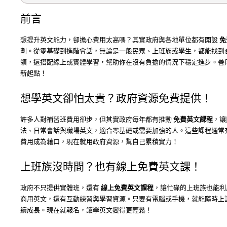
前言
想提升英文能力，卻擔心費用太高嗎？其實政府與各地單位都有開設
免
劃。從零基礎到進階會話，無論是一般民眾、上班族或學生，都能找到
領，還搭配線上或實體學習，幫助你在沒有負擔的情況下穩定進步。善
新起點！
想學英文卻怕太貴？政府資源免費提供！
許多人對補習班費用卻步，但其實政府每年都有推動
免費英文課程
，讓
法、日常會話與職場英文，適合零基礎或需要加強的人。這些課程通常
費用成為藉口，現在就用政府資源，幫自己累積實力！
上班族沒時間？也有線上免費英文課！
政府不只提供實體班，還有
線上免費英文課程
，讓忙碌的上班族也能利
商用英文，還有互動練習與學習資源。只要有電腦或手機，就能隨時上
續成長。現在就報名，讓學英文變得更輕鬆！