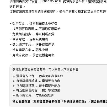
例如由英國文化協會（British Council）提供的學習平台，包含聽
逐步進階 。
這類資源通常具有系統性與權威性，適合用來建立穩定的英文學習基礎
– 想學英文 → 卻不想花費太多學費
– 找不到可靠資源 → 不知道從哪開始
– 免費網站很多 → 難以判斷品質
– 學習零散 → 沒有系統規劃
– 缺少練習平台 → 很難持續進步
– 沒有學習方向 → 容易中斷
– 用政府資源 → 學習更穩定可靠
選擇政府英文學習資源時，可以依照以下方式判斷：
🔹 選擇官方平台 → 內容更可靠有系統
🔹 有分級課程設計 → 學習更有方向
🔹 包含聽說讀寫 → 能全面提升能力
🔹 有互動練習內容 → 提升學習效果
🔹 能長期使用 → 才能穩定進步
核心關鍵在於：政府資源的優勢在於「系統性與穩定性」，適合長期建