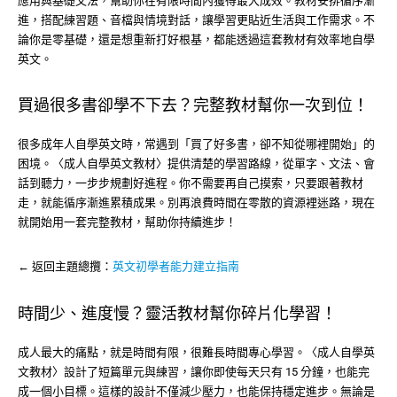
應用與基礎文法，幫助你在有限時間內獲得最大成效。教材安排循序漸
進，搭配練習題、音檔與情境對話，讓學習更貼近生活與工作需求。不
論你是零基礎，還是想重新打好根基，都能透過這套教材有效率地自學
英文。
買過很多書卻學不下去？完整教材幫你一次到位！
很多成年人自學英文時，常遇到「買了好多書，卻不知從哪裡開始」的
困境。〈成人自學英文教材〉提供清楚的學習路線，從單字、文法、會
話到聽力，一步步規劃好進程。你不需要再自己摸索，只要跟著教材
走，就能循序漸進累積成果。別再浪費時間在零散的資源裡迷路，現在
就開始用一套完整教材，幫助你持續進步！
← 返回主題總攬：
英文初學者能力建立指南
時間少、進度慢？靈活教材幫你碎片化學習！
成人最大的痛點，就是時間有限，很難長時間專心學習。〈成人自學英
文教材〉設計了短篇單元與練習，讓你即使每天只有 15 分鐘，也能完
成一個小目標。這樣的設計不僅減少壓力，也能保持穩定進步。無論是