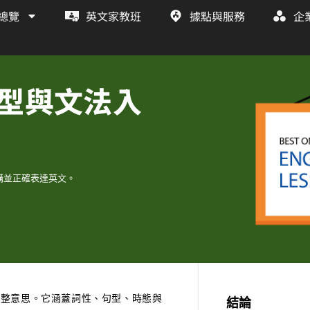
總覽
英文家教班
據點與服務
企
型與文法入
構並正確表達英文。
完整意思。它涵蓋詞性、句型、時態與
結論