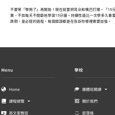
不要等「學夠了」再開始！現在就要把耳朵和嘴巴打開。「15
棄，不如每天不間斷地學習15分鐘。持續性遠比一次學多久重
跌倒，是必經的過程。每個錯誤都是在告訴你哪裡需要加強。
Menu
學校
Home
團體班開課
課程總覽
關於我們
英文家教班
部落格