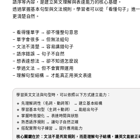
語序等內容，是建立英文理解與表達能力的核心基礎。
透過掌握基本句型與文法規則，學習者可以從「看懂句子」進
更清楚自然。
– 看得懂單字 → 卻不懂整句意思
– 單字會很多 → 但無法組句
– 文法不清楚 → 容易講錯句子
– 語序錯誤 → 句子不自然
– 想表達想法 → 卻不知道怎麼說
– 學過文法 → 但不會實際運用
– 理解句型結構 → 才能真正用英文表達
學習英文文法與句型時，可以依照以下方式建立能力：
🔹 先理解詞性（名詞、動詞等） → 建立基本結構
🔹 學習基本句型（主詞＋動詞） → 能組出句子
🔹 掌握時態變化 → 表達時間與狀態
🔹 熟悉語序規則 → 讓句子自然正確
🔹 搭配實際句子練習 → 提升應用能力
核心關鍵在於：文法不是死背規則，而是理解句子結構，讓英文能被正