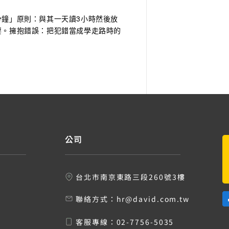
分鐘」原則：與其一天讀3小時然後放
要。擁抱錯誤：把犯錯當成學走路時的
公司
台北市南京東路三段260號3樓
聯絡方式：
hr@david.com.tw
客服專線：
02-7756-5035