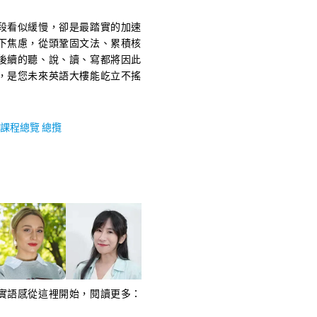
段看似緩慢，卻是最踏實的加速
下焦慮，從頭鞏固文法、累積核
後續的聽、說、讀、寫都將因此
，是您未來英語大樓能屹立不搖
課程總覽 總攬
實語感從這裡開始，閱讀更多：