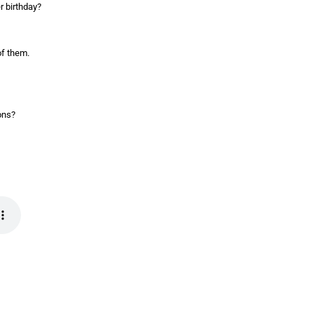
er birthday?
of them.
ons?