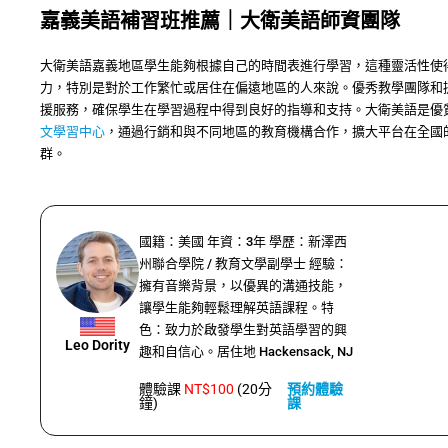
嘉義美語補習班推薦｜大衛美語師資團隊
大衛美語嘉義地區學生能夠根據自己的時間表進行學習，這種靈活性使
力，特別是對於工作繁忙或居住在偏遠地區的人來說。優秀教學團隊和
援服務，確保學生在學習過程中得到良好的指導和支持。大衛美語是優
文學習中心
，通過行銷和與不同地區的教育機構合作，擴大平台在全國
群。
國籍：美國 年資：3年 學歷：新澤西
州聯合學院 / 教育文學副學士 經驗：
擁有音樂背景，以優異的溝通技能，
讓學生能夠輕鬆理解英語課程。特
色：致力於啟發學生對英語學習的興
Leo Dority
趣和自信心。居住地 Hackensack, NJ
體驗課
NT$100
(20分
預約體驗
鐘)
課