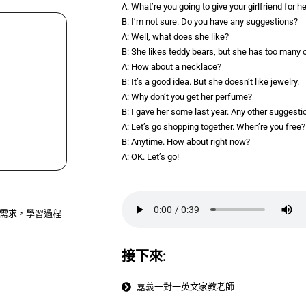
A: What’re you going to give your girlfriend for h
B: I’m not sure. Do you have any suggestions?
A: Well, what does she like?
B: She likes teddy bears, but she has too many 
A: How about a necklace?
B: It’s a good idea. But she doesn’t like jewelry.
A: Why don’t you get her perfume?
B: I gave her some last year. Any other suggesti
A: Let’s go shopping together. When’re you free?
B: Anytime. How about right now?
A: OK. Let’s go!
作需求，學習過程
接下來:
嘉義一對一英文家教老師