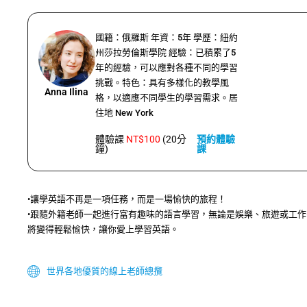
國籍：俄羅斯 年資：5年 學歷：紐約
州莎拉勞倫斯學院 經驗：已積累了5
年的經驗，可以應對各種不同的學習
挑戰。特色：具有多樣化的教學風
Anna Ilina
格，以適應不同學生的學習需求。居
住地 New York
體驗課
NT$100
(20分
預約體驗
鐘)
課
•讓學英語不再是一項任務，而是一場愉快的旅程！
•跟隨外籍老師一起進行富有趣味的語言學習，無論是娛樂、旅遊或工
將變得輕鬆愉快，讓你愛上學習英語。
世界各地優質的線上老師總攬