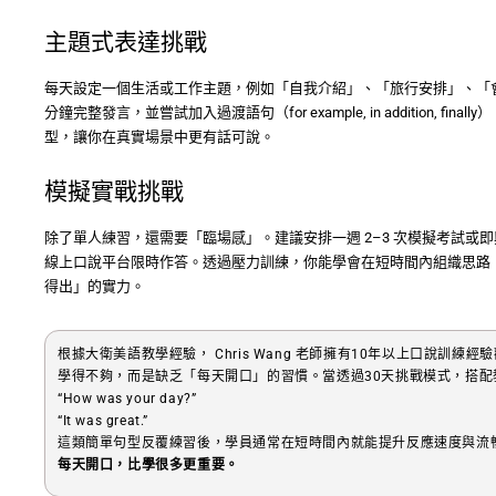
主題式表達挑戰
每天設定一個生活或工作主題，例如「自我介紹」、「旅行安排」、「會
分鐘完整發言，並嘗試加入過渡語句（for example, in addition, f
型，讓你在真實場景中更有話可說。
模擬實戰挑戰
除了單人練習，還需要「臨場感」。建議安排一週 2–3 次模擬考試或
線上口說平台限時作答。透過壓力訓練，你能學會在短時間內組織思路
得出」的實力。
根據大衛美語教學經驗， Chris Wang 老師擁有10年以上口說訓
學得不夠，而是缺乏「每天開口」的習慣。當透過30天挑戰模式，搭
“How was your day?”
“It was great.”
這類簡單句型反覆練習後，學員通常在短時間內就能提升反應速度與流
每天開口，比學很多更重要。