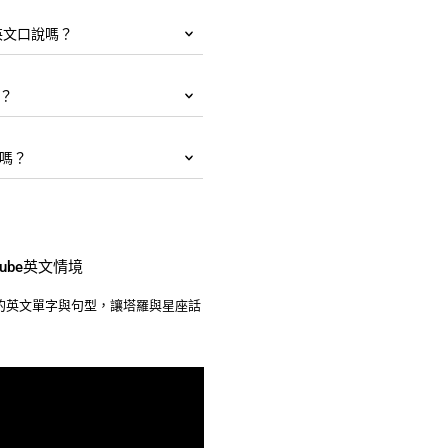
英文口說嗎？
？
嗎？
ube英文情境
的英文單字與句型，讓塔羅與星座話