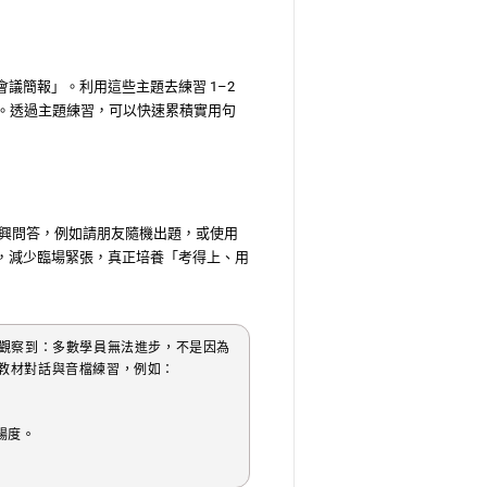
議簡報」。利用這些主題去練習 1–2
inally）。透過主題練習，可以快速累積實用句
即興問答，例如請朋友隨機出題，或使用
，減少臨場緊張，真正培養「考得上、用
練經驗觀察到：多數學員無法進步，不是因為
配教材對話與音檔練習，例如：
暢度。