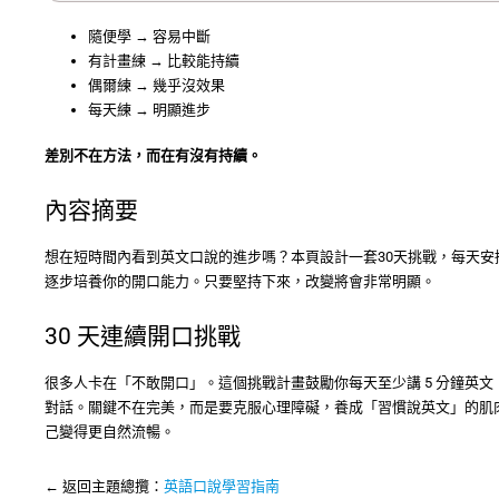
隨便學 → 容易中斷
有計畫練 → 比較能持續
偶爾練 → 幾乎沒效果
每天練 → 明顯進步
差別不在方法，而在有沒有持續。
內容摘要
想在短時間內看到英文口說的進步嗎？本頁設計一套30天挑戰，每天
逐步培養你的開口能力。只要堅持下來，改變將會非常明顯。
30 天連續開口挑戰
很多人卡在「不敢開口」。這個挑戰計畫鼓勵你每天至少講 5 分鐘英
對話。關鍵不在完美，而是要克服心理障礙，養成「習慣說英文」的肌肉
己變得更自然流暢。
← 返回主題總攬：
英語口說學習指南