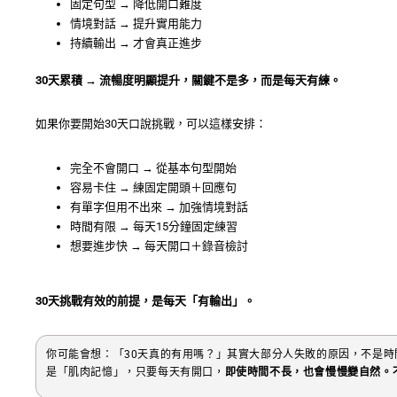
固定句型 → 降低開口難度
情境對話 → 提升實用能力
持續輸出 → 才會真正進步
30天累積 → 流暢度明顯提升，關鍵不是多，而是每天有練。
如果你要開始30天口說挑戰，可以這樣安排：
完全不會開口 → 從基本句型開始
容易卡住 → 練固定開頭＋回應句
有單字但用不出來 → 加強情境對話
時間有限 → 每天15分鐘固定練習
想要進步快 → 每天開口＋錄音檢討
30天挑戰有效的前提，是每天「有輸出」。
你可能會想：「30天真的有用嗎？」其實大部分人失敗的原因，不是
是「肌肉記憶」，只要每天有開口，
即使時間不長，也會慢慢變自然。