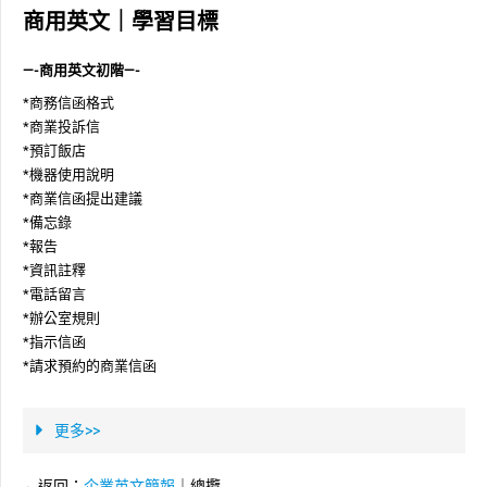
商用英文｜學習目標
—-商用英文初階—-
*商務信函格式
*商業投訴信
*預訂飯店
*機器使用說明
*商業信函提出建議
*備忘錄
*報告
*資訊註釋
*電話留言
*辦公室規則
*指示信函
*請求預約的商業信函
更多>>
←返回：
企業英文簡報
｜總攬