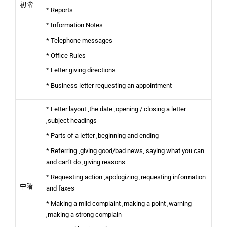
初階
* Reports
* Information Notes
* Telephone messages
* Office Rules
* Letter giving directions
* Business letter requesting an appointment
* Letter layout ,the date ,opening / closing a letter
,subject headings
* Parts of a letter ,beginning and ending
* Referring ,giving good/bad news, saying what you can
and can’t do ,giving reasons
* Requesting action ,apologizing ,requesting information
中階
and faxes
* Making a mild complaint ,making a point ,warning
,making a strong complain