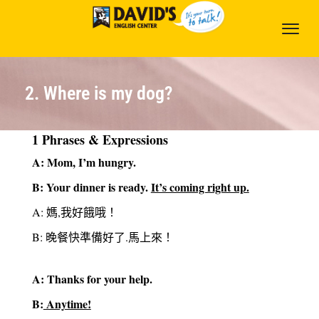
2. Where is my dog?
1 Phrases & Expressions
A: Mom, I’m hungry.
B: Your dinner is ready.
It’s coming right up.
A: 媽,我好餓哦！
B: 晚餐快準備好了.馬上來！
A: Thanks for your help.
B:
Anytime!