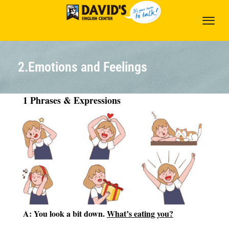
2.Emotions and Feelings
1 Phrases & Expressions
A: You look a bit down.
What’s eating you?