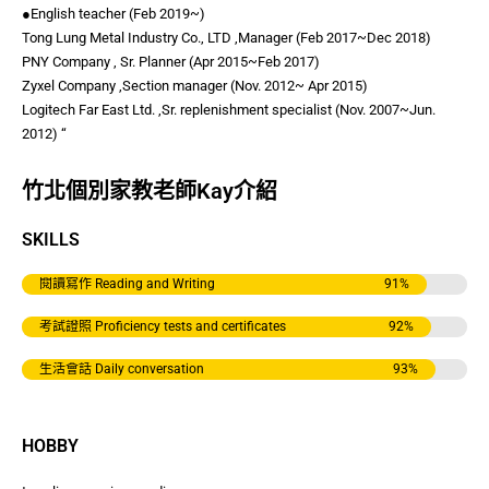
●English teacher (Feb 2019~)
Tong Lung Metal Industry Co., LTD ,Manager (Feb 2017~Dec 2018)
PNY Company , Sr. Planner (Apr 2015~Feb 2017)
Zyxel Company ,Section manager (Nov. 2012~ Apr 2015)
Logitech Far East Ltd. ,Sr. replenishment specialist (Nov. 2007~Jun.
2012) “
竹北個別家教老師Kay介紹
SKILLS
閱讀寫作 Reading and Writing
91
%
考試證照 Proficiency tests and certificates
92
%
生活會話 Daily conversation
93
%
HOBBY