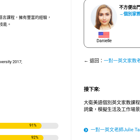
不方便出
→個別家
語言課程，擁有豐富的經驗，
言技能。
Danielle
← 返回：
一對一英文家教
versity 2017;
接下來:
大衛美語個別英文家教課程
詞彙，模擬生活及工作場景
91
%
一對一英文老師Julie Ta
92
%