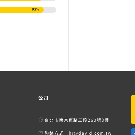
93
%
公司
台北市南京東路三段260號3樓
聯絡方式：
hr@david.com.tw