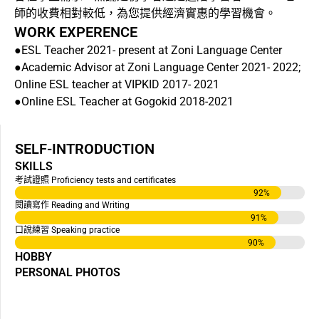
師的收費相對較低，為您提供經濟實惠的學習機會。
WORK EXPERENCE
●ESL Teacher 2021- present at Zoni Language Center
●Academic Advisor at Zoni Language Center 2021- 2022;
Online ESL teacher at VIPKID 2017- 2021
●Online ESL Teacher at Gogokid 2018-2021
SELF-INTRODUCTION
SKILLS
考試證照 Proficiency tests and certificates
92
%
閱讀寫作 Reading and Writing
91
%
口說練習 Speaking practice
90
%
HOBBY
PERSONAL PHOTOS