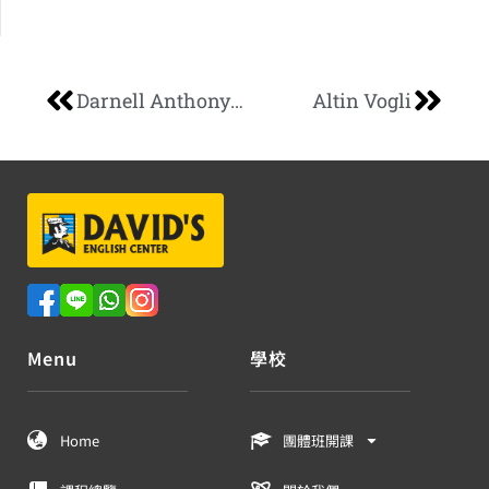
Darnell Anthony Massey
Altin Vogli
Menu
學校
Home
團體班開課