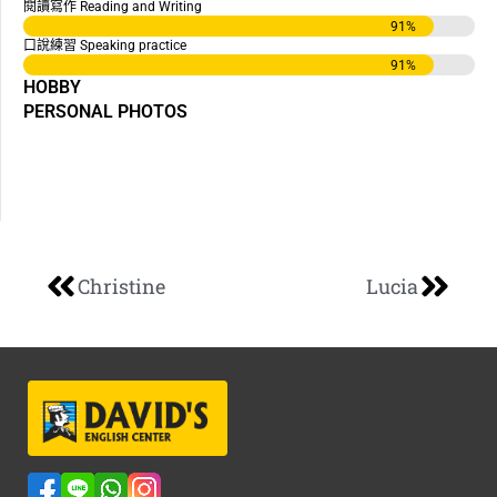
閱讀寫作 Reading and Writing
91
%
口說練習 Speaking practice
91
%
HOBBY
PERSONAL PHOTOS
Christine
Lucia