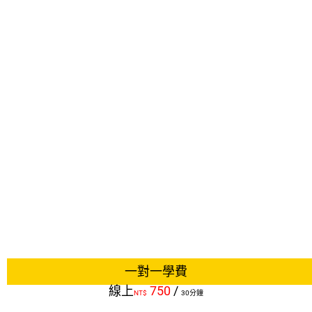
一對一學費
線上
750
/
NT$
30分鐘