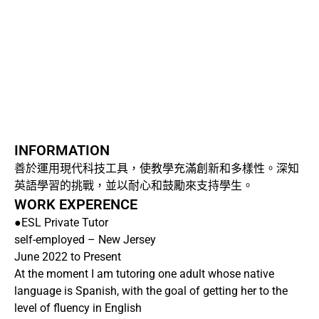
INFORMATION
善於運用現代科技工具，使教學充滿創新和多樣性。深知
英語學習的挑戰，並以耐心和鼓勵來支持學生。
WORK EXPERENCE
●ESL Private Tutor
self-employed – New Jersey
June 2022 to Present
At the moment I am tutoring one adult whose native
language is Spanish, with the goal of getting her to the
level of fluency in English