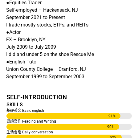
●Equities Trader
Self-employed – Hackensack, NJ
September 2021 to Present
I trade mostly stocks, ETFs, and REITs
●Actor
FX – Brooklyn, NY
July 2009 to July 2009
I did and under 5 on the shoe Rescue Me
●English Tutor
Union County College – Cranford, NJ
September 1999 to September 2003
SELF-INTRODUCTION
SKILLS
基礎英文 Basic english
91
%
閱讀寫作 Reading and Writing
90
%
生活會話 Daily conversation
92
%