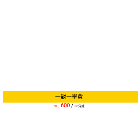
一對一學費
600
/
NT$
30分鐘