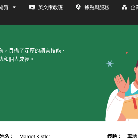
總覽
英文家教班
據點與服務
企
育，具備了深厚的語言技能、
功和個人成長。
姓名：
Margot Kistler
經驗：
專精