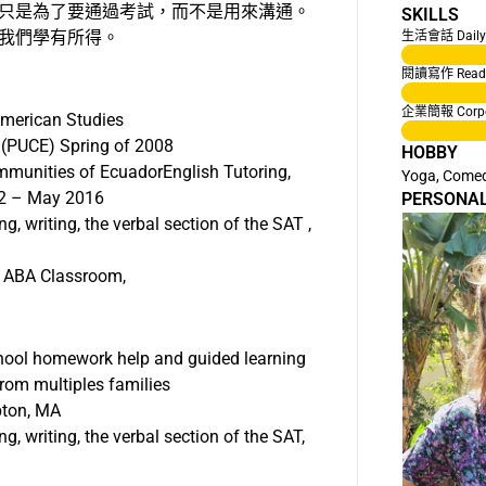
只是為了要通過考試，而不是用來溝通。
SKILLS
我們學有所得。
生活會話 Daily 
閱讀寫作 Readin
企業簡報 Corpora
 American Studies
r (PUCE) Spring of 2008
HOBBY
mmunities of EcuadorEnglish Tutoring,
Yoga, Comed
12 – May 2016
PERSONA
ng, writing, the verbal section of the SAT ,
, ABA Classroom,
chool homework help and guided learning
 from multiples families
pton, MA
ng, writing, the verbal section of the SAT,