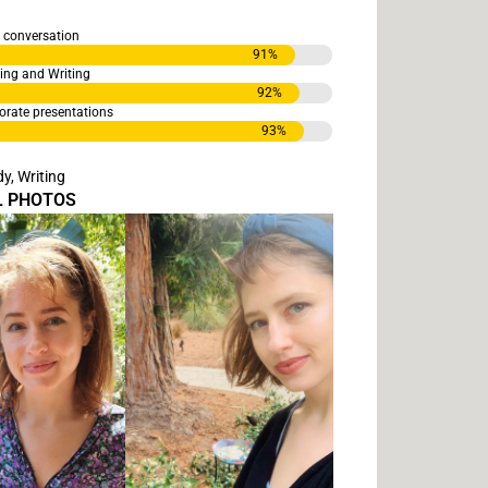
conversation
91
%
g and Writing
92
%
te presentations
93
%
y, Writing
L PHOTOS