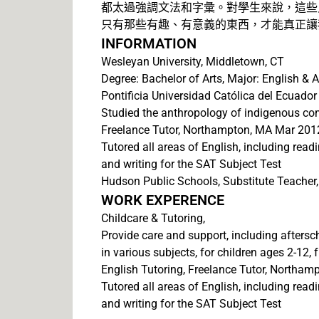
都太過強調文法和字彙。對學生來說，這些
只有那些有趣、有意義的東西，才能真正讓
INFORMATION
Wesleyan University, Middletown, CT
Degree: Bachelor of Arts, Major: English &
Pontificia Universidad Católica del Ecuado
Studied the anthropology of indigenous co
Freelance Tutor, Northampton, MA Mar 20
Tutored all areas of English, including readi
and writing for the SAT Subject Test
Hudson Public Schools, Substitute Teacher
WORK EXPERENCE
Childcare & Tutoring,
Provide care and support, including afters
in various subjects, for children ages 2-12,
English Tutoring, Freelance Tutor, Northam
Tutored all areas of English, including readi
and writing for the SAT Subject Test