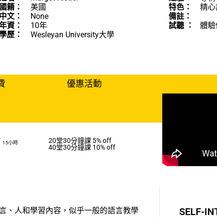
國籍：
美國
特色：
精心
中文：
None
備註：
年資：
10年
試聽 ：
體驗
學歷：
Wesleyan University大學
費
優惠活動
/
20堂30分鐘課 5% off
15小時
40堂30分鐘課 10% off
言、人和學習內容，似乎一般的語言教學
SELF-I