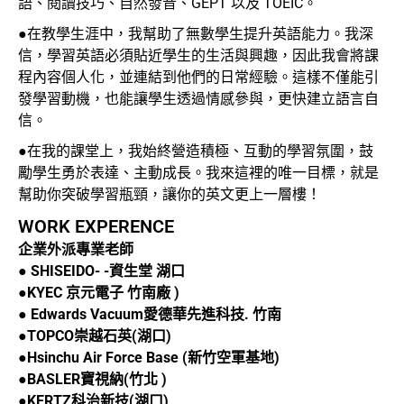
語、閱讀技巧、自然發音、GEPT 以及 TOEIC。
●在教學生涯中，我幫助了無數學生提升英語能力。我深
信，學習英語必須貼近學生的生活與興趣，因此我會將課
程內容個人化，並連結到他們的日常經驗。這樣不僅能引
發學習動機，也能讓學生透過情感參與，更快建立語言自
信。
●在我的課堂上，我始終營造積極、互動的學習氛圍，鼓
勵學生勇於表達、主動成長。我來這裡的唯一目標，就是
幫助你突破學習瓶頸，讓你的英文更上一層樓！
WORK EXPERENCE
企業外派專業老師
● SHISEIDO- -資生堂 湖口
●KYEC 京元電子 竹南廠 )
● Edwards Vacuum愛德華先進科技. 竹南
●TOPCO崇越石英(湖口)
●Hsinchu Air Force Base (新竹空軍基地)
●BASLER寶視納(竹北 )
●KERTZ科治新技(湖口)