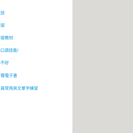
說班
練習
練習教材
口語技能!
學不好
有聲電子書
人員常用英文單字練習