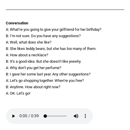
Conversation
A: What’re you going to give your girlfriend for her birthday?
B: I’m not sure. Do you have any suggestions?
A: Well, what does she like?
B: She likes teddy bears, but she has too many of them.
A: How about a necklace?
B: It’s a good idea. But she doesn’t like jewelry.
A: Why don’t you get her perfume?
B: I gave her some last year. Any other suggestions?
A: Let’s go shopping together. When’re you free?
B: Anytime. How about right now?
A: OK. Let’s go!