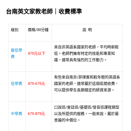
台南英文家教老師｜收費標準
級別
價格/30分鐘
說 明
來自非英語系國家的老師，平均時薪較
最低學
475元以下
低。老師們擁有特定的技能和專業知
費
識，通常具有強烈的工作動力。
有些來自南非/菲律賓和較年輕的英語系
低學費
475-675元
國家的老師，通常屬於這個區間收費，
可以提供學生長期穩定的師資來源。
口說班/會話班/基礎班/發音班課程類型
中學費
675-875元
以及所提供的服務，一般來說，屬於最
普遍的中價位。