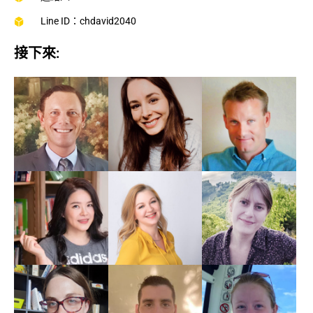
Line ID：chdavid2040
接下來: