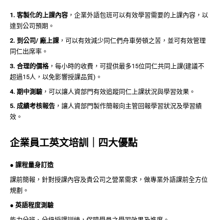
1. 客製化的上課內容
，企業外語包班可以有效學習需要的上課內容，以
達到公司預期。
2. 到公司/ 廠上課
，可以有效減少同仁們舟車勞頓之苦，並可有效管理
同仁出席率。
3. 合理的價格
，每小時的收費，可提供最多15位同仁共同上課(建議不
超過15人，以免影響授課品質)。
4. 期中測驗
，可以讓人資部門有效追蹤同仁上課狀況與學習效果。
5. 成績考核報告
，讓人資部門製作簡報向主管回報學習狀況及學習績
效。
企業員工英文培訓｜四大優點
● 課程量身訂造
課前簡報，針對授課內容及貴公司之營業需求，做專業外語課前全方位
規劃。
● 英語程度測驗
能力分班、分級授課訓練，保障學員之學習效果及進度。