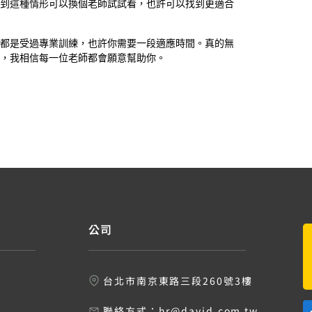
到這種情形可以換個老師試試看，也許可以找到更適合
都是受過專業訓練，也許你需要一段適應時間。真的無
，我相信每一位老師都會願意幫助你。
公司
台北市南京東路三段260號3樓
聯絡方式：
hr@david.com.tw