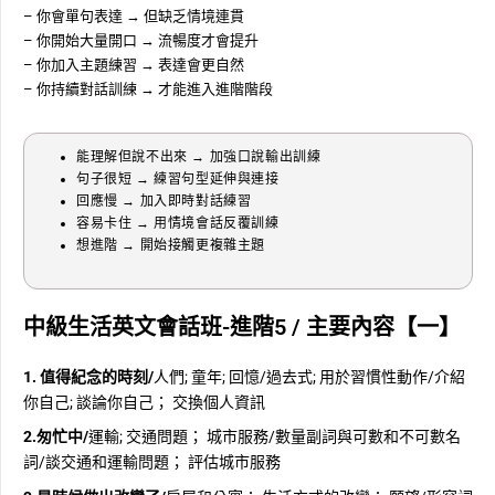
– 你會單句表達 → 但缺乏情境連貫
– 你開始大量開口 → 流暢度才會提升
– 你加入主題練習 → 表達會更自然
– 你持續對話訓練 → 才能進入進階階段
能理解但說不出來 → 加強口說輸出訓練
句子很短 → 練習句型延伸與連接
回應慢 → 加入即時對話練習
容易卡住 → 用情境會話反覆訓練
想進階 → 開始接觸更複雜主題
中級生活英文會話班-進階5 / 主要內容【一】
1. 值得紀念的時刻/
人們; 童年; 回憶/過去式; 用於習慣性動作/介紹
你自己; 談論你自己； 交換個人資訊
2.匆忙中/
運輸; 交通問題； 城市服務/數量副詞與可數和不可數名
詞/談交通和運輸問題； 評估城市服務