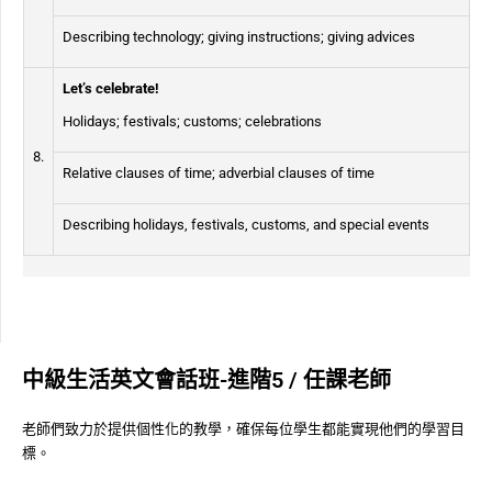
Describing technology; giving instructions; giving advices
Let’s celebrate!
Holidays; festivals; customs; celebrations
8.
Relative clauses of time; adverbial clauses of time
Describing holidays, festivals, customs, and special events
中級生活英文會話班-進階5 / 任課老師
老師們致力於提供個性化的教學，確保每位學生都能實現他們的學習目
標。