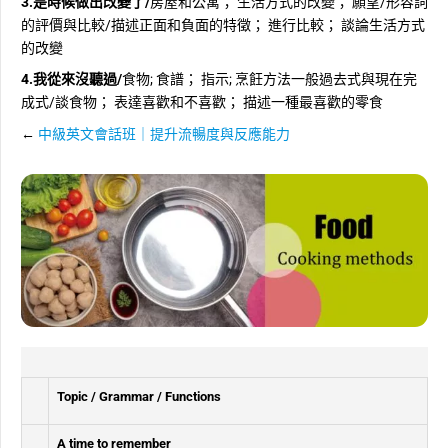
3.是時候做出改變了/
房屋和公寓； 生活方式的改變； 願望/形容詞
的評價與比較/描述正面和負面的特徵； 進行比較； 談論生活方式
的改變
4.我從來沒聽過/
食物; 食譜； 指示; 烹飪方法一般過去式與現在完
成式/談食物； 表達喜歡和不喜歡； 描述一種最喜歡的零食
←
中級英文會話班｜提升流暢度與反應能力
Topic / Grammar / Functions
A time to remember