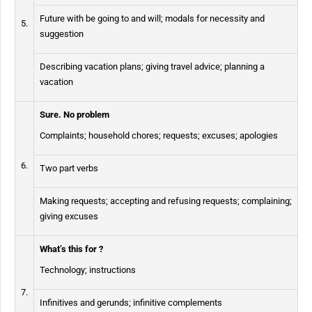
Future with be going to and will; modals for necessity and
5.
suggestion
Describing vacation plans; giving travel advice; planning a
vacation
Sure. No problem
Complaints; household chores; requests; excuses; apologies
6.
Two part verbs
Making requests; accepting and refusing requests; complaining;
giving excuses
What’s this for ?
Technology; instructions
7.
Infinitives and gerunds; infinitive complements