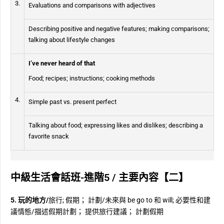
3.
Evaluations and comparisons with adjectives
Describing positive and negative features; making comparisons;
talking about lifestyle changes
I’ve never heard of that
Food; recipes; instructions; cooking methods
4.
Simple past vs. present perfect
Talking about food; expressing likes and dislikes; describing a
favorite snack
中級生活會話班-進階5 / 主要內容【二】
5. 玩的地方/
旅行; 假期； 計劃/未來與 be go to 和 will; 必要性和建
議情態/描述假期計劃； 提供旅行建議； 計劃假期