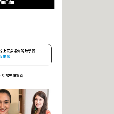
線上家教讓你隨時學習！
程推薦
對話都充滿驚喜！