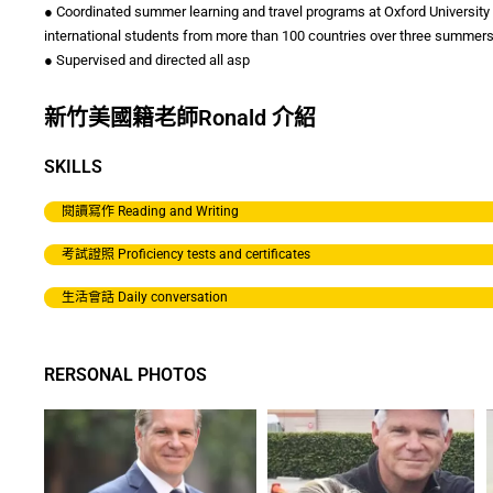
● Coordinated summer learning and travel programs at Oxford University 
international students from more than 100 countries over three summer
● Supervised and directed all asp
新竹美國籍老師Ronald 介紹
SKILLS
閱讀寫作 Reading and Writing
考試證照 Proficiency tests and certificates
生活會話 Daily conversation
RERSONAL PHOTOS