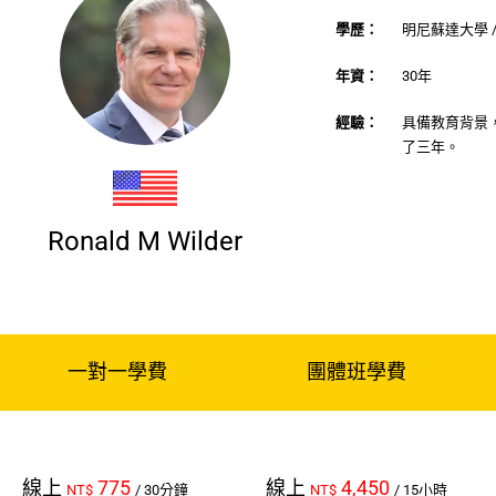
學歷：
明尼蘇達大學 
年資：
30年
經驗：
具備教育背景
了三年。
Ronald M Wilder
一對一學費
團體班學費
線上
775
線上
4,450
NT$
/ 30分鐘
NT$
/ 15小時