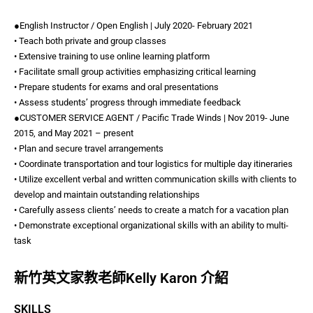
●English Instructor / Open English | July 2020- February 2021
• Teach both private and group classes
• Extensive training to use online learning platform
• Facilitate small group activities emphasizing critical learning
• Prepare students for exams and oral presentations
• Assess students’ progress through immediate feedback
●CUSTOMER SERVICE AGENT / Pacific Trade Winds | Nov 2019- June
2015, and May 2021 – present
• Plan and secure travel arrangements
• Coordinate transportation and tour logistics for multiple day itineraries
• Utilize excellent verbal and written communication skills with clients to
develop and maintain outstanding relationships
• Carefully assess clients’ needs to create a match for a vacation plan
• Demonstrate exceptional organizational skills with an ability to multi-
task
新竹英文家教老師Kelly Karon 介紹
SKILLS