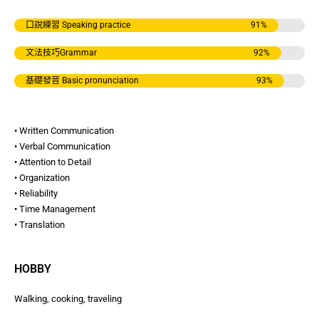
口說練習 Speaking practice
91
%
文法技巧Grammar
92
%
基礎發音 Basic pronunciation
93
%
• Written Communication
• Verbal Communication
• Attention to Detail
• Organization
• Reliability
• Time Management
• Translation
HOBBY
Walking, cooking, traveling