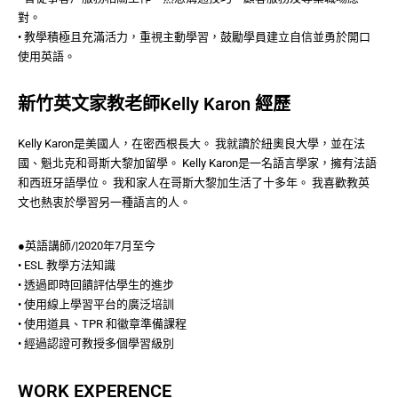
對。
• 教學積極且充滿活力，重視主動學習，鼓勵學員建立自信並勇於開口
使用英語。
新竹英文家教老師Kelly Karon 經歷
Kelly Karon是美國人，在密西根長大。 我就讀於紐奧良大學，並在法
國、魁北克和哥斯大黎加留學。 Kelly Karon是一名語言學家，擁有法語
和西班牙語學位。 我和家人在哥斯大黎加生活了十多年。 我喜歡教英
文也熱衷於學習另一種語言的人。
●英語講師/|2020年7月至今
• ESL 教學方法知識
• 透過即時回饋評估學生的進步
• 使用線上學習平台的廣泛培訓
• 使用道具、TPR 和徽章準備課程
• 經過認證可教授多個學習級別
WORK EXPERENCE