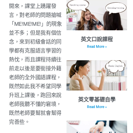
開來，課堂上踴躍發
言，對老師的問題搶喊
「ME!ME!ME!」的現象
並不多；但是我有個信
英文口說課程
念，來到初級會話的同
Read More »
學都有克服語言學習的
熱忱，而且課程持續往
前走以後是要銜接外籍
老師的全外國語課程，
既然如此我不希望同學
升班上課後，跑回來說
英文零基礎自學
老師我聽不懂的窘境，
Read More »
既然老師要幫就會幫得
完善些。