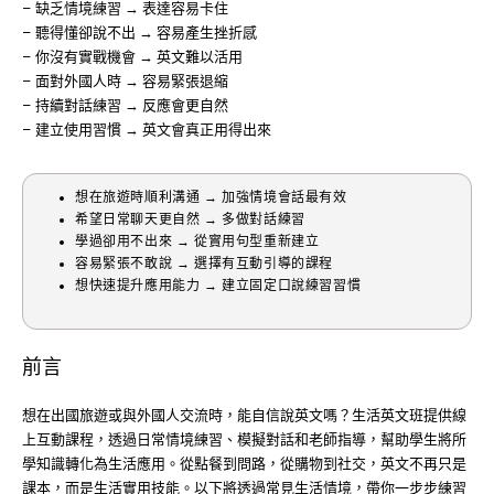
– 缺乏情境練習 → 表達容易卡住
– 聽得懂卻說不出 → 容易產生挫折感
– 你沒有實戰機會 → 英文難以活用
– 面對外國人時 → 容易緊張退縮
– 持續對話練習 → 反應會更自然
– 建立使用習慣 → 英文會真正用得出來
想在旅遊時順利溝通 → 加強情境會話最有效
希望日常聊天更自然 → 多做對話練習
學過卻用不出來 → 從實用句型重新建立
容易緊張不敢說 → 選擇有互動引導的課程
想快速提升應用能力 → 建立固定口說練習習慣
前言
想在出國旅遊或與外國人交流時，能自信說英文嗎？生活英文班提供線
上互動課程，透過日常情境練習、模擬對話和老師指導，幫助學生將所
學知識轉化為生活應用。從點餐到問路，從購物到社交，英文不再只是
課本，而是生活實用技能。以下將透過常見生活情境，帶你一步步練習