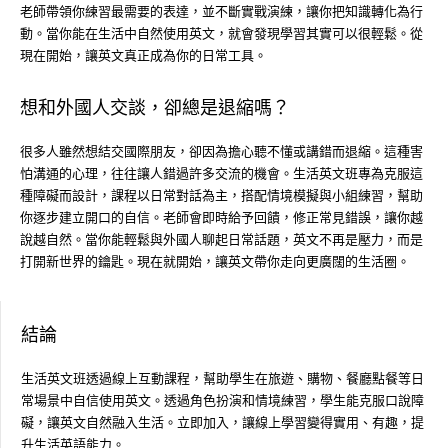
老師帶領你練習最需要的表達，並不斷實戰演練，讓你把知識轉化為行
動。當你能在生活中自然使用英文，就會發現學習其實可以很輕鬆。從
現在開始，讓英文真正成為你的日常工具。
想和外國人交談，卻總是退縮嗎？
很多人雖然想結交國際朋友，卻因為擔心聽不懂或講錯而退縮。這種害
怕溝通的心理，往往讓人錯過許多交流的機會。生活英文班專為克服這
種障礙而設計，課程以日常對話為主，搭配情境模擬與小組練習，幫助
你逐步建立開口的自信。老師會即時給予回饋，修正常見錯誤，讓你越
說越自然。當你能輕鬆與外國人聊起日常話題，英文不再是壓力，而是
打開新世界的鑰匙。現在就開始，讓英文帶你走向更廣闊的生活圈。
結論
生活英文班透過線上互動課程，幫助學生在旅遊、購物、餐廳點餐等日
常場景中自信使用英文。透過角色扮演和情境練習，學生能克服口說障
礙，讓英文自然融入生活。立即加入，讓線上學習變得實用、有趣，提
升生活英語能力。