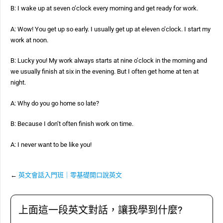
B: I wake up at seven o’clock every morning and get ready for work.
A: Wow! You get up so early. I usually get up at eleven o’clock. I start my
work at noon.
B: Lucky you! My work always starts at nine o’clock in the morning and
we usually finish at six in the evening. But I often get home at ten at
night.
A: Why do you go home so late?
B: Because I don’t often finish work on time.
A: I never want to be like you!
←
英文會話入門班｜零基礎開口說英文
上面這一段英文對話，讓我學到什麼?