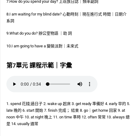
7.How do you spend your day? 上班族日誌｜頻率副詞
8.I am waiting for my blind date? 心動時刻｜現在進行式 時間｜日期介
系詞
9.What do you do? 辦公室物語 ｜助 詞
10.I am going to have a 變裝派對｜未來式
第7單元 課程示範｜字彙
1. spend 花錢;過日子 2. wake up 起床 3. get ready 準備好 4. early 早的 5.
late 晚的 6. start 開始 7. finish 完成； 結束 8. go｜get home 回家 9. at
noon 中午 10. at night 晚上 11. on time 準時 12. often 常常 13. always 總
是 14. usually 通常