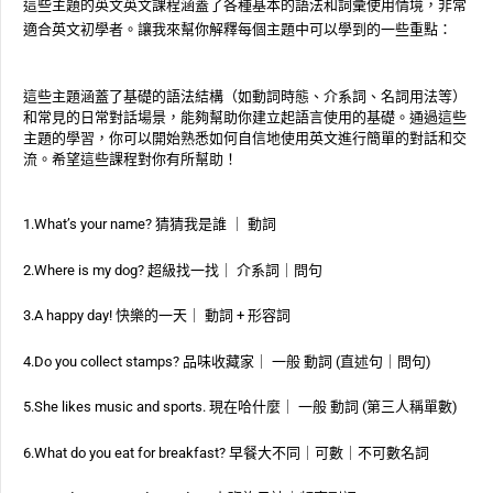
這些主題的英文英文課程涵蓋了各種基本的語法和詞彙使用情境，非常
適合英文初學者。讓我來幫你解釋每個主題中可以學到的一些重點：
這些主題涵蓋了基礎的語法結構（如動詞時態、介系詞、名詞用法等）
和常見的日常對話場景，能夠幫助你建立起語言使用的基礎。通過這些
主題的學習，你可以開始熟悉如何自信地使用英文進行簡單的對話和交
流。希望這些課程對你有所幫助！
1.What’s your name? 猜猜我是誰 ｜ 動詞
2.Where is my dog? 超級找一找｜ 介系詞｜問句
3.A happy day! 快樂的一天｜ 動詞 + 形容詞
4.Do you collect stamps? 品味收藏家｜ 一般 動詞 (直述句｜問句)
5.She likes music and sports. 現在哈什麼｜ 一般 動詞 (第三人稱單數)
6.What do you eat for breakfast? 早餐大不同｜可數｜不可數名詞