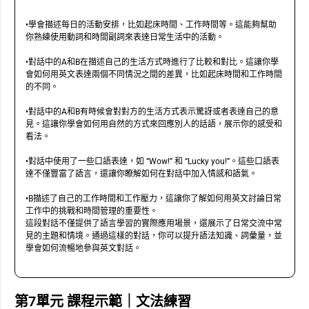
•學會描述每日的活動安排，比如起床時間、工作時間等。這能夠幫助
你熟練使用動詞和時間副詞來表達日常生活中的活動。
•對話中的A和B在描述自己的生活方式時進行了比較和對比。這讓你學
會如何用英文表達兩個不同情況之間的差異，比如起床時間和工作時間
的不同。
•對話中的A和B有時候會對對方的生活方式表示驚訝或者表達自己的意
見。這讓你學會如何用自然的方式來回應別人的話語，展示你的感受和
看法。
•對話中使用了一些口語表達，如 “Wow!” 和 “Lucky you!”。這些口語表
達不僅豐富了語言，還讓你瞭解如何在對話中加入情感和語氣。
•B描述了自己的工作時間和工作壓力，這讓你了解如何用英文討論日常
工作中的挑戰和時間管理的重要性。
這段對話不僅提供了語言學習的實際應用場景，還展示了日常交流中常
見的主題和情境。通過這樣的對話，你可以提升語法知識、詞彙量，並
學會如何流暢地參與英文對話。
第7單元 課程示範｜文法練習