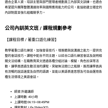
適合企業人資、培訓主管與部門管理者規劃員工內部英文訓練，也適合
希望提升團隊整體溝通效率與國際應用能力的公司，能協助建立穩定的
內訓制度並強化組織競爭力。
公司內訓英文班 / 課程規劃參考
【課程目標 / 著重口語化練習】
教學著重口語化練習，加強發音技巧，增進聽與說溝通之能力，提供完
整的會話技巧。課程中配合不同主題，以綜合口語化練習會話及說明相
關文法結構，在職教育英文透過各種分組討論、模擬、角色扮演等活
動，讓學員透過生動活潑的課程，突破無法開口之瓶頸，進而讓學員具
有流暢的說話速度及自然的語調，並能以美語表達思想及可自由運用各
種生活情境之美語會話。
師資:外籍講師
上課時數: 40小時
上課時間:06:15~08:45PM
課程教材: Life Styles(X2)