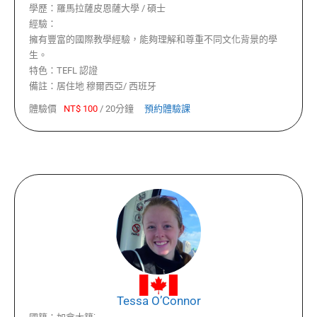
學歷：
羅馬拉薩皮恩薩大學 / 碩士
經驗：
擁有豐富的國際教學經驗，能夠理解和尊重不同文化背景的學
生。
特色：
TEFL 認證
備註：
居住地 穆爾西亞/ 西班牙
體驗價
NT$
100
/
20分鐘
預約體驗課
Tessa O’Connor