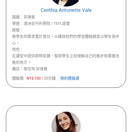
Centhia Antonette Vale
國籍：
菲律賓
學歷：
澳洲史丹利學院 / TEFL證書
經驗：
將學生的需求置於首位，以確保他們的學習體驗總是以學生為中
心。
特色：
在課堂中提供即時反饋，幫助學生立刻理解自己的進步和需要改
進的地方。
備註：
居住地 菲律賓
體驗價
NT$
100
/
20分鐘
預約體驗課