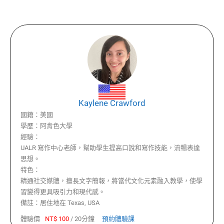
Kaylene Crawford
國籍：
美國
學歷：
阿肯色大學
經驗：
UALR 寫作中心老師，幫助學生提高口說和寫作技能，流暢表達
思想。
特色：
精通社交媒體，擅長文字簡報，將當代文化元素融入教學，使學
習變得更具吸引力和現代感。
備註：
居住地在 Texas, USA
體驗價
NT$
100
/
20分鐘
預約體驗課