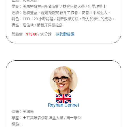
國籍：
加拿大籍˙
學歷：
美國密蘇裡州聖查爾斯 / 林登伍德大學 / 化學理學士
經驗：
經驗豐富、經過認證的教育工作者，友善且平易近人。
特色：
TEFL 120 小時認證 / 創新教學方法，致力於學生的成功。
備註：
居住地 / 葡萄牙馬德拉島
體驗價
NT$
80
/
20分鐘
預約體驗課
Reyhan Cennet
國籍：
英國籍
學歷：
土耳其埃森伊斯坦堡大學 / 碩士學位
經驗：