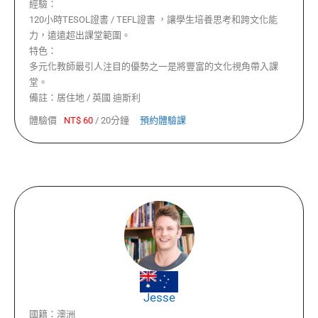
經驗：
120小時TESOL證書 / TEFL證書 ，讓學生培養思考和跨文化能
力，遠遠超出課堂範圍。
特色：
多元化教師最引人注目的優勢之一是將豐富的文化視角帶入課
堂。
備註：
居住地 / 英國 迪斯利
體驗價
NT$
60
/
20分鐘
預約體驗課
Jesse
國籍：
澳洲