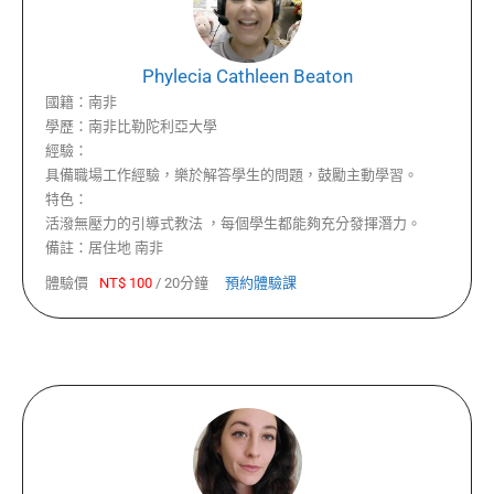
Phylecia Cathleen Beaton
國籍：
南非
學歷：
南非比勒陀利亞大學
經驗：
具備職場工作經驗，樂於解答學生的問題，鼓勵主動學習。
特色：
活潑無壓力的引導式教法 ，每個學生都能夠充分發揮潛力。
備註：
居住地 南非
體驗價
NT$
100
/
20分鐘
預約體驗課