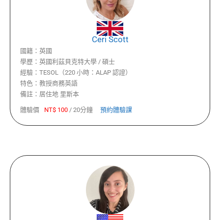
Ceri Scott
國籍：
英國
學歷：
英國利茲貝克特大學 / 碩士
經驗：
TESOL（220 小時：ALAP 認證）
特色：
教授商務英語
備註：
居住地 里斯本
體驗價
NT$
100
/
20分鐘
預約體驗課