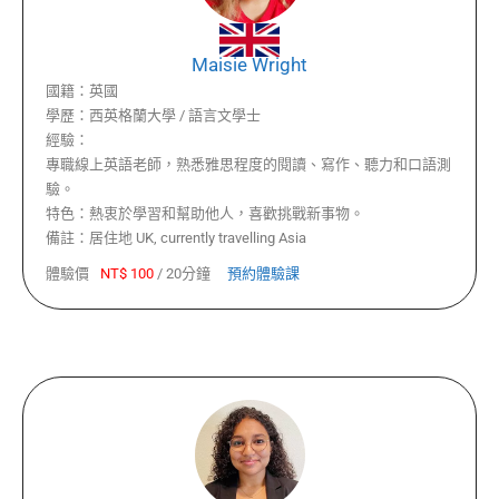
Maisie Wright
國籍：
英國
學歷：
西英格蘭大學 / 語言文學士
經驗：
專職線上英語老師，熟悉雅思程度的閱讀、寫作、聽力和口語測
驗。
特色：
熱衷於學習和幫助他人，喜歡挑戰新事物。
備註：
居住地 UK, currently travelling Asia
體驗價
NT$
100
/
20分鐘
預約體驗課