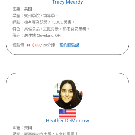
Tracy Meardy
國籍：
美國
學歷：
賓州學院 / 領導學士
經驗：
擁有專業認證 / TESOL 證書。
特色：
具備食品 / 烹飪背景，熟悉食安業務。
備註：
居住地 Cleveland, OH
體驗價
NT$
80
/
20分鐘
預約體驗課
Heather DeMorrow
國籍：
美國
學歷：
密西根州立大學 / 人文科學學士