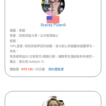
Stacey Pizardi
國籍：
美國
學歷：
西密西根大學 / 公共管理碩士
經驗：
TEFL證書 /深知英語學習的挑戰，並以耐心和鼓勵來鼓勵學生。
特色：
熟悉網頁設計/文案寫作/網路行銷，讓教學充滿創新和多樣性。
備註：
居住地 Gulfport, FL
體驗價
NT$
100
/
20分鐘
預約體驗課